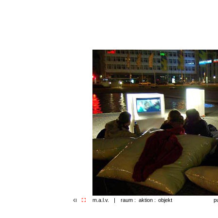
p
m.a.l.v.
|
raum :
aktion :
objekt