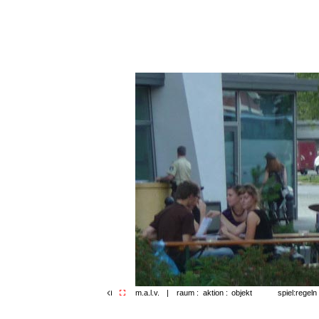
spiel:regeln
m.a.l.v.
|
raum :
aktion :
objekt