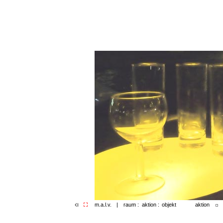
aktion
m.a.l.v.
|
raum :
aktion :
objekt