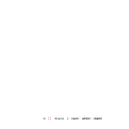
m.a.l.v.
|
raum :
aktion :
objekt