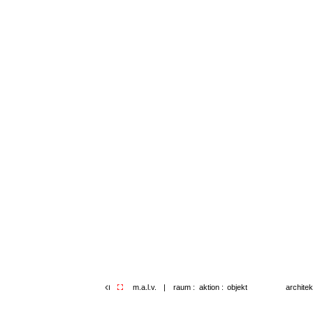
archite
m.a.l.v.
|
raum :
aktion :
objekt