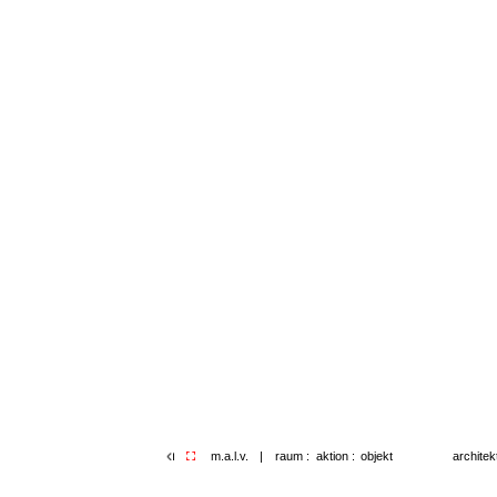
architek
m.a.l.v.
|
raum :
aktion :
objekt