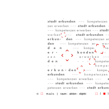
m.a.l.v.
|
raum :
aktion :
objekt