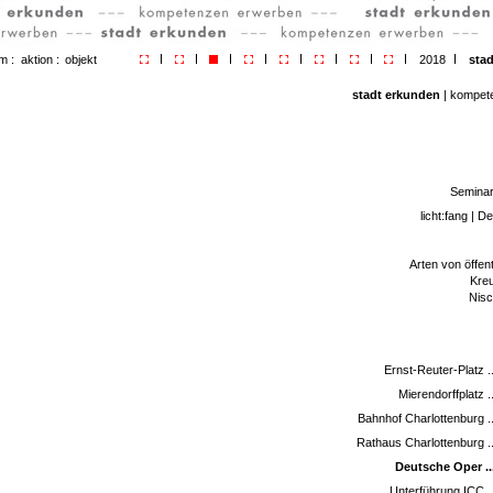
m :
aktion :
objekt
2018
stad
stadt erkunden
| kompet
Seminar 
licht:fang | 
Arten von öffen
Kre
Nisc
Ernst-Reuter-Platz .
Mierendorffplatz .
Bahnhof Charlottenburg ..
Rathaus Charlottenburg ..
Deutsche Oper ...
Unterführung ICC ..