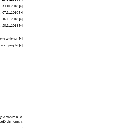
.. 30.10.2018 [>]
. 07.11.2018 [>]
.. 16.11.2018 [>]
. 20.11.2018 [>]
eite aktionen [<]
tseite projekt [<]
jekt von m.a.l.v.
gefördert durch:
: