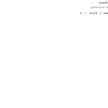
m.a.l.v.
|
rau