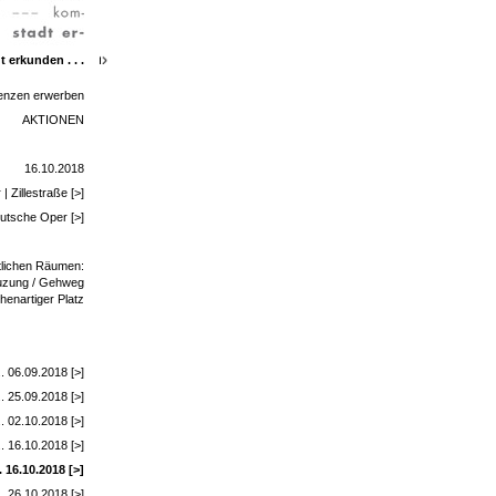
t erkunden . . .
enzen erwerben
AKTIONEN
16.10.2018
| Zillestraße [>]
Deutsche Oper [>]
tlichen Räumen:
uzung / Gehweg
henartiger Platz
.. 06.09.2018 [>]
.. 25.09.2018 [>]
. 02.10.2018 [>]
. 16.10.2018 [>]
 16.10.2018 [>]
. 26.10.2018 [>]