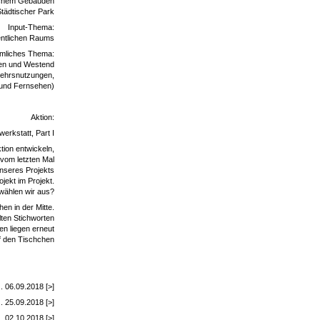
lichem Gebäuden
Städtischer Park
Input-Thema:
entlichen Raums
umliches Thema:
ben und Westend
kehrsnutzungen,
 und Fernsehen)
Aktion:
erkstatt, Part I
tion entwickeln,
 vom letzten Mal
nseres Projekts
jekt im Projekt.
 wählen wir aus?
hen in der Mitte.
ten Stichworten
en liegen erneut
f den Tischchen
.. 06.09.2018 [>]
.. 25.09.2018 [>]
. 02.10.2018 [>]