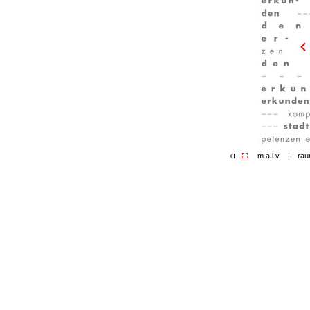
m.a.l.v.
|
rau