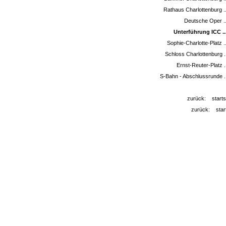
Rathaus Charlottenburg ..
Deutsche Oper ..
Unterführung ICC ...
Sophie-Charlotte-Platz .
Schloss Charlottenburg ..
Ernst-Reuter-Platz .
S-Bahn - Abschlussrunde ..
zurück:
starts
zurück:
star