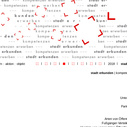
m :
aktion :
objekt
2018
stad
stadt erkunden
| kompet
Unte
Par
Arten von Öffen
Fußgänger-Verteil