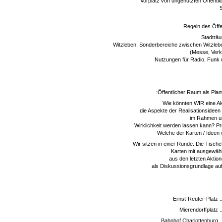
Vorplatz von ungenutzten Öffent
Regeln des Öff
Stadträ
Witzleben, Sonderbereiche zwischen Witzle
(Messe, Ver
Nutzungen für Radio, Funk
:Öffentlicher Raum als Planw
Wie könnten WIR eine Ak
die Aspekte der Realisationsideen
im Rahmen u
Wirklichkeit werden lassen kann? Pro
Welche der Karten / Ideen
Wir sitzen in einer Runde. Die Tischc
Karten mit ausgewähl
aus den letzten Aktion
als Diskussionsgrundlage au
Ernst-Reuter-Platz .
Mierendorffplatz .
Bahnhof Charlottenburg ..