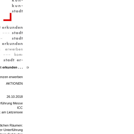
t erkunden . . .
enzen erwerben
AKTIONEN
26.10.2018
rführung Messe
ICC
k am Lietzensee
tlichen Räumen:
er-Unterführung