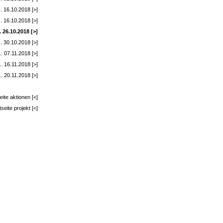
. 16.10.2018 [>]
. 16.10.2018 [>]
 26.10.2018 [>]
.. 30.10.2018 [>]
. 07.11.2018 [>]
.. 16.11.2018 [>]
. 20.11.2018 [>]
eite aktionen [<]
tseite projekt [<]