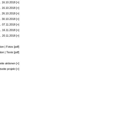
. 16.10.2018 [>]
. 16.10.2018 [>]
. 26.10.2018 [>]
.. 30.10.2018 [>]
. 07.11.2018 [>]
.. 16.11.2018 [>]
. 20.11.2018 [>]
on | Fotos [pdf]
on | Texte [pdf]
eite aktionen [<]
tseite projekt [<]