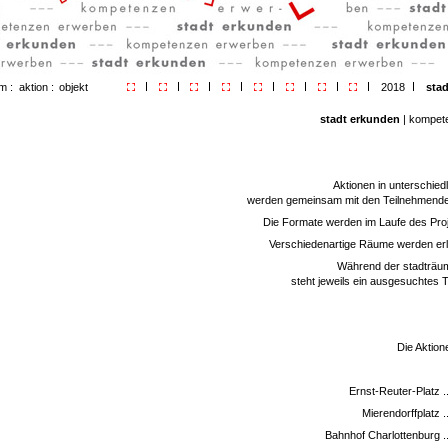
m :
aktion :
objekt
2018
stad
stadt erkunden
| kompet
Aktionen in unterschie
werden gemeinsam mit den Teilnehmende
Die Formate werden im Laufe des Proj
Verschiedenartige Räume werden er
Während der stadträum
steht jeweils ein ausgesuchtes
Die Aktion
Ernst-Reuter-Platz .
Mierendorffplatz .
Bahnhof Charlottenburg ..