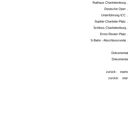
Rathaus Charlottenburg ..
Deutsche Oper ..
Unterführung ICC ..
Sophie-Charlotte-Platz .
Schloss Charlottenburg ..
Ernst-Reuter-Platz .
S-Bahn - Abschlussrunde ..
Dokumentati
Dokumentati
zurück:
starts
zurück:
star