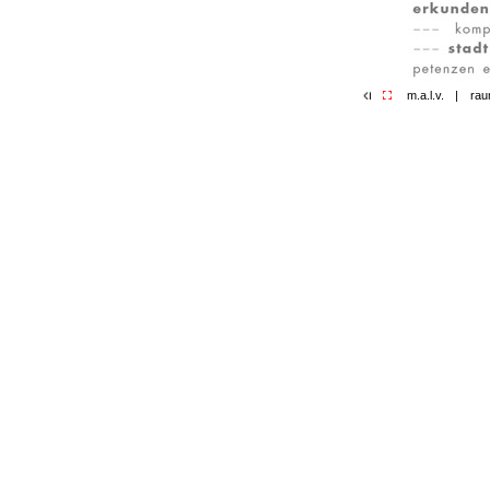
m.a.l.v.
|
rau