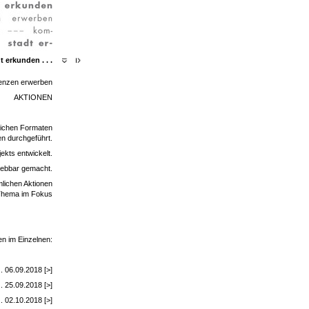
t erkunden . . .
enzen erwerben
AKTIONEN
dlichen Formaten
n durchgeführt.
ekts entwickelt.
lebbar gemacht.
lichen Aktionen
 Thema im Fokus
en im Einzelnen:
.. 06.09.2018 [>]
.. 25.09.2018 [>]
. 02.10.2018 [>]