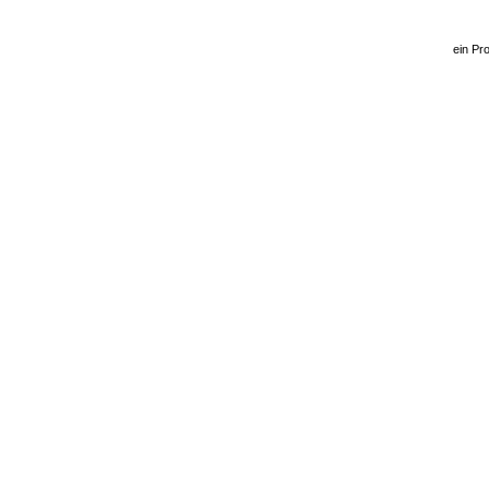
ein Pro
© m.a.l.v. | r